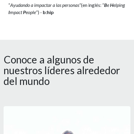
“
Ayudando a impactar a las personas
”(en inglés: “
B
e
H
elping
I
mpact
P
eople
”) -
b:hip
Conoce a algunos de
nuestros líderes alrededor
del mundo